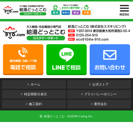
ホーム
公式ストア
特定商取引表示
プライバシーポリシー
施工規約
運営会社
給湯どっとこむ - SUZUKI Living Inc.