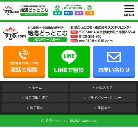
ホーム
公式ストア
特定商取引表示
プライバシーポリシー
施工規約
運営会社
給湯どっとこむ - SUZUKI Living Inc.