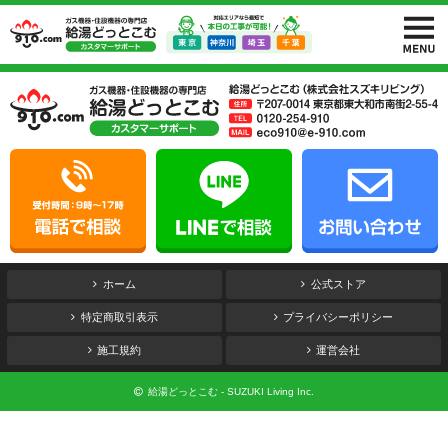
ホーム
公式ストア
特定商取引表示
プライバシーポリシー
施工規約
運営会社
給湯どっとこむ - SUZUKI Living Inc.