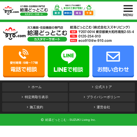
ホーム
公式ストア
特定商取引表示
プライバシーポリシー
施工規約
運営会社
給湯どっとこむ - SUZUKI Living Inc.