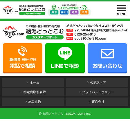
ホーム
公式ストア
特定商取引表示
プライバシーポリシー
施工規約
運営会社
給湯どっとこむ - SUZUKI Living Inc.