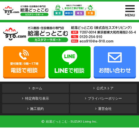
ホーム
公式ストア
特定商取引表示
プライバシーポリシー
施工規約
運営会社
給湯どっとこむ - SUZUKI Living Inc.