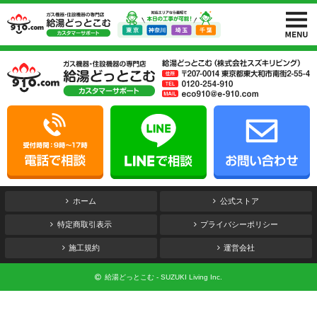
ホーム
公式ストア
特定商取引表示
プライバシーポリシー
施工規約
運営会社
給湯どっとこむ - SUZUKI Living Inc.