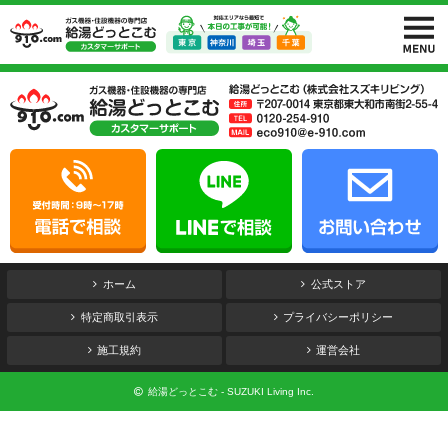
ホーム
公式ストア
特定商取引表示
プライバシーポリシー
施工規約
運営会社
給湯どっとこむ - SUZUKI Living Inc.