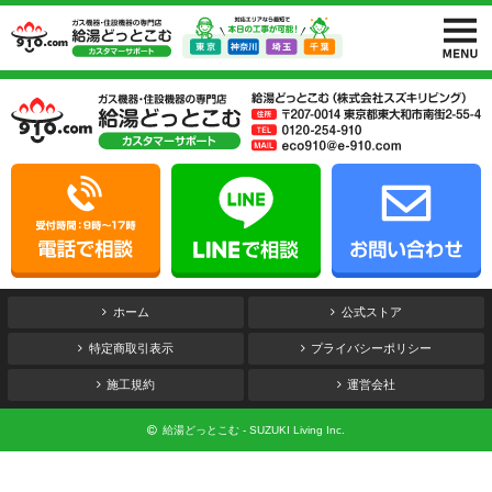
ホーム
公式ストア
特定商取引表示
プライバシーポリシー
施工規約
運営会社
給湯どっとこむ - SUZUKI Living Inc.