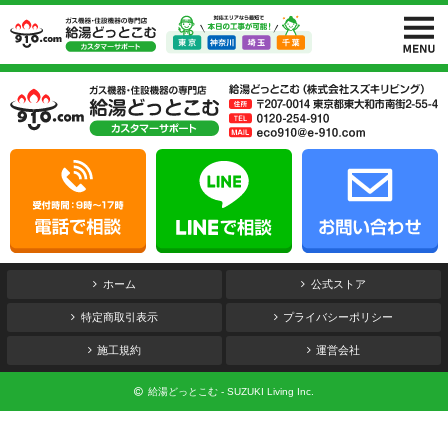
ホーム
公式ストア
特定商取引表示
プライバシーポリシー
施工規約
運営会社
給湯どっとこむ - SUZUKI Living Inc.