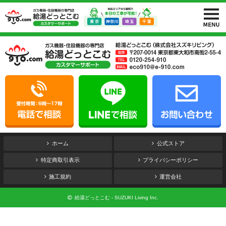
ホーム
公式ストア
特定商取引表示
プライバシーポリシー
施工規約
運営会社
給湯どっとこむ - SUZUKI Living Inc.