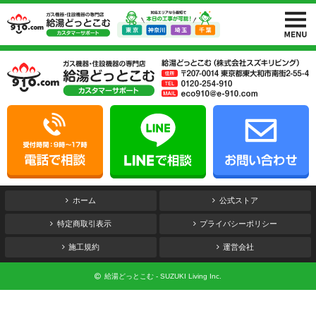
ホーム
公式ストア
特定商取引表示
プライバシーポリシー
施工規約
運営会社
給湯どっとこむ - SUZUKI Living Inc.