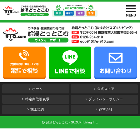
ホーム
公式ストア
特定商取引表示
プライバシーポリシー
施工規約
運営会社
給湯どっとこむ - SUZUKI Living Inc.