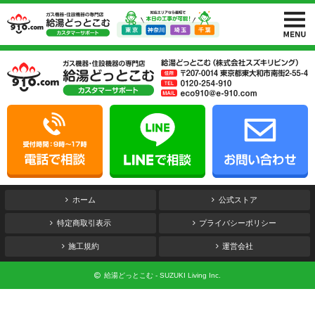
ホーム
公式ストア
特定商取引表示
プライバシーポリシー
施工規約
運営会社
給湯どっとこむ - SUZUKI Living Inc.