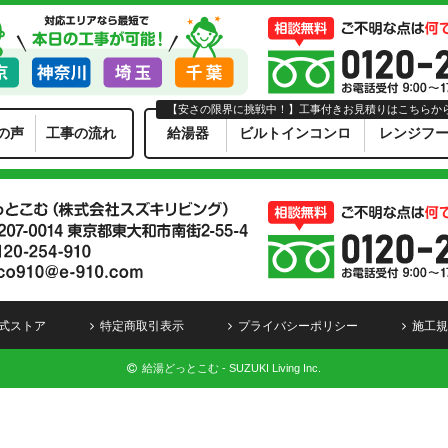
【安さの限界に挑戦中！】工事付きお見積りはこちらか
の声
工事の流れ
給湯器
ビルトインコンロ
レンジフ
式ストア
特定商取引表示
プライバシーポリシー
施工規
給湯どっとこむ - SUZUKI Living Inc.