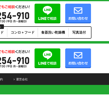
ら
ード
コンロ＋フード
食器洗い乾燥機
写真送付
約
運営会社