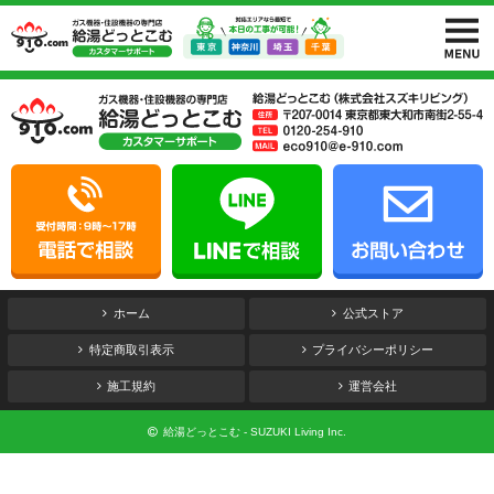
ホーム
公式ストア
特定商取引表示
プライバシーポリシー
施工規約
運営会社
給湯どっとこむ - SUZUKI Living Inc.