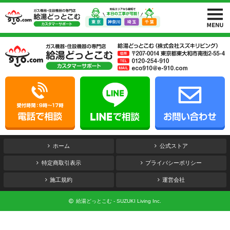
ホーム
公式ストア
特定商取引表示
プライバシーポリシー
施工規約
運営会社
給湯どっとこむ - SUZUKI Living Inc.