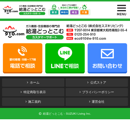
ホーム
公式ストア
特定商取引表示
プライバシーポリシー
施工規約
運営会社
給湯どっとこむ - SUZUKI Living Inc.