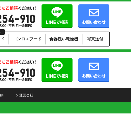
ら
ード
コンロ＋フード
食器洗い乾燥機
写真送付
約
運営会社