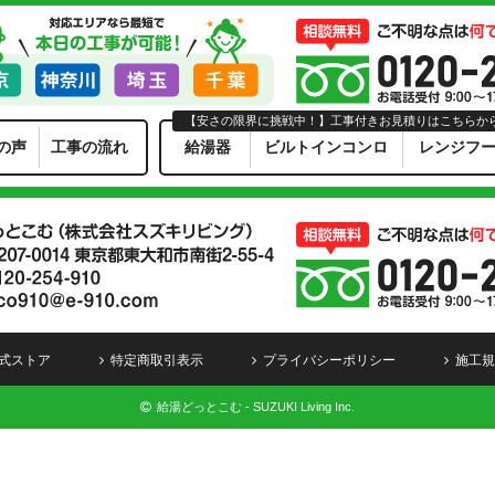
【安さの限界に挑戦中！】工事付きお見積りはこちらか
の声
工事の流れ
給湯器
ビルトインコンロ
レンジフ
式ストア
特定商取引表示
プライバシーポリシー
施工規
給湯どっとこむ - SUZUKI Living Inc.