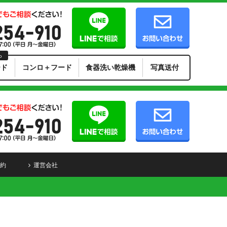
ら
ード
コンロ＋フード
食器洗い乾燥機
写真送付
約
運営会社