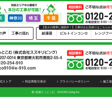
【安さの限界に挑戦中！】工事付きお見積りはこちらか
の声
工事の流れ
給湯器
ビルトインコンロ
レンジフ
式ストア
特定商取引表示
プライバシーポリシー
施工規
給湯どっとこむ - SUZUKI Living Inc.