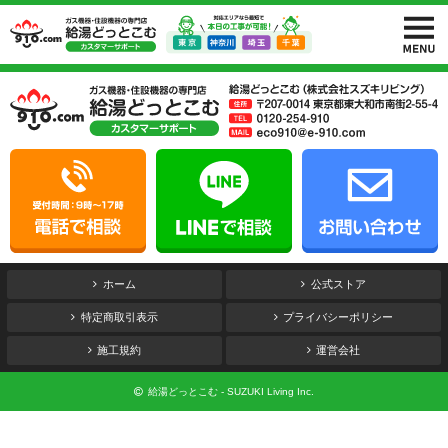
ホーム
公式ストア
特定商取引表示
プライバシーポリシー
施工規約
運営会社
給湯どっとこむ - SUZUKI Living Inc.