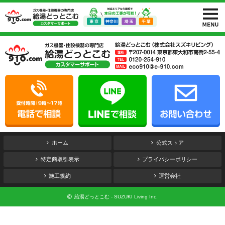
ホーム
公式ストア
特定商取引表示
プライバシーポリシー
施工規約
運営会社
給湯どっとこむ - SUZUKI Living Inc.