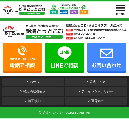
ホーム
公式ストア
特定商取引表示
プライバシーポリシー
施工規約
運営会社
給湯どっとこむ - SUZUKI Living Inc.