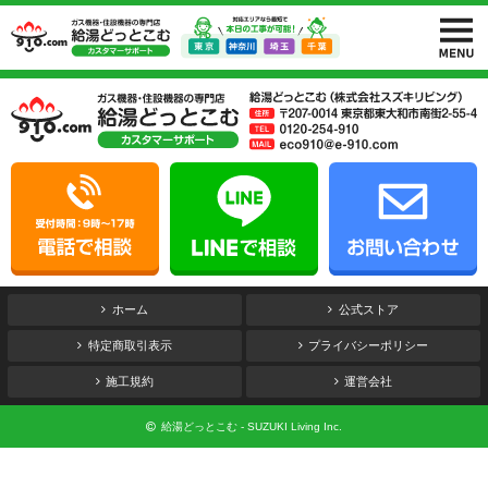
ホーム
公式ストア
特定商取引表示
プライバシーポリシー
施工規約
運営会社
給湯どっとこむ - SUZUKI Living Inc.