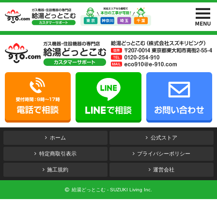
ホーム
公式ストア
特定商取引表示
プライバシーポリシー
施工規約
運営会社
給湯どっとこむ - SUZUKI Living Inc.