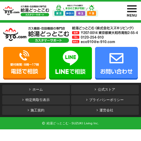
ホーム
公式ストア
特定商取引表示
プライバシーポリシー
施工規約
運営会社
給湯どっとこむ - SUZUKI Living Inc.