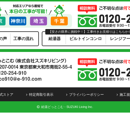
【安さの限界に挑戦中！】工事付きお見積りはこちらか
の声
工事の流れ
給湯器
ビルトインコンロ
レンジフ
式ストア
特定商取引表示
プライバシーポリシー
施工規
給湯どっとこむ - SUZUKI Living Inc.