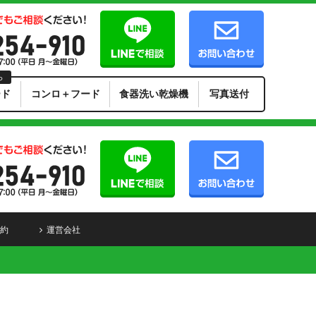
ら
ード
コンロ＋フード
食器洗い乾燥機
写真送付
約
運営会社