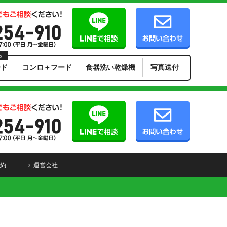
ら
ード
コンロ＋フード
食器洗い乾燥機
写真送付
約
運営会社