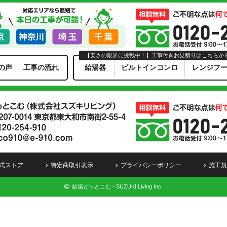
【安さの限界に挑戦中！】工事付きお見積りはこちらか
の声
工事の流れ
給湯器
ビルトインコンロ
レンジフ
式ストア
特定商取引表示
プライバシーポリシー
施工規
給湯どっとこむ - SUZUKI Living Inc.