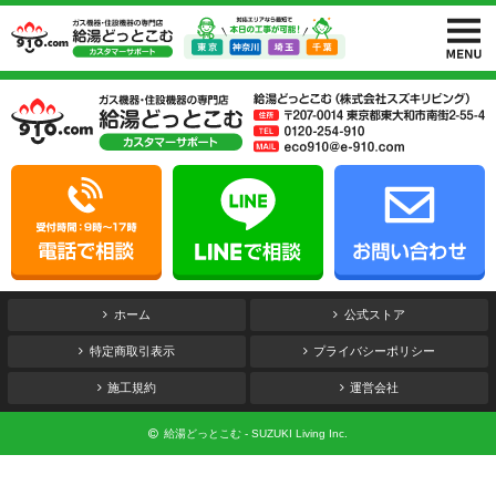
ホーム
公式ストア
特定商取引表示
プライバシーポリシー
施工規約
運営会社
給湯どっとこむ - SUZUKI Living Inc.