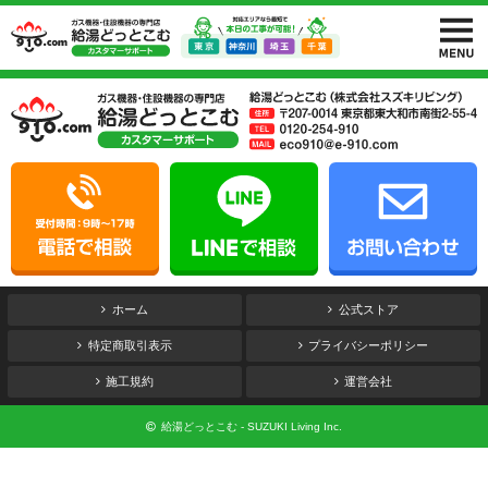
ホーム
公式ストア
特定商取引表示
プライバシーポリシー
施工規約
運営会社
給湯どっとこむ - SUZUKI Living Inc.