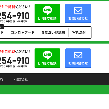
ら
ード
コンロ＋フード
食器洗い乾燥機
写真送付
約
運営会社