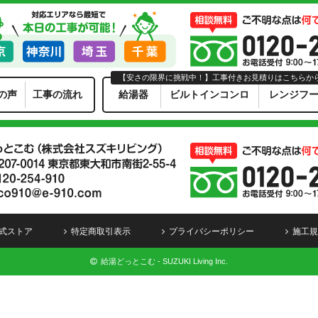
【安さの限界に挑戦中！】工事付きお見積りはこちらか
の声
工事の流れ
給湯器
ビルトインコンロ
レンジフ
式ストア
特定商取引表示
プライバシーポリシー
施工規
給湯どっとこむ - SUZUKI Living Inc.