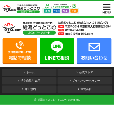
ホーム
公式ストア
特定商取引表示
プライバシーポリシー
施工規約
運営会社
給湯どっとこむ - SUZUKI Living Inc.