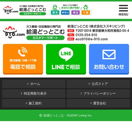
ホーム
公式ストア
特定商取引表示
プライバシーポリシー
施工規約
運営会社
給湯どっとこむ - SUZUKI Living Inc.