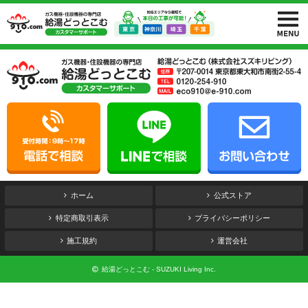
ホーム
公式ストア
特定商取引表示
プライバシーポリシー
施工規約
運営会社
給湯どっとこむ - SUZUKI Living Inc.