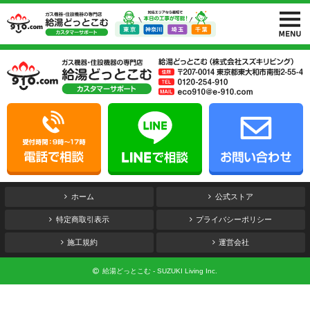
ホーム
公式ストア
特定商取引表示
プライバシーポリシー
施工規約
運営会社
給湯どっとこむ - SUZUKI Living Inc.