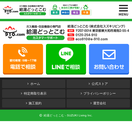
ホーム
公式ストア
特定商取引表示
プライバシーポリシー
施工規約
運営会社
給湯どっとこむ - SUZUKI Living Inc.