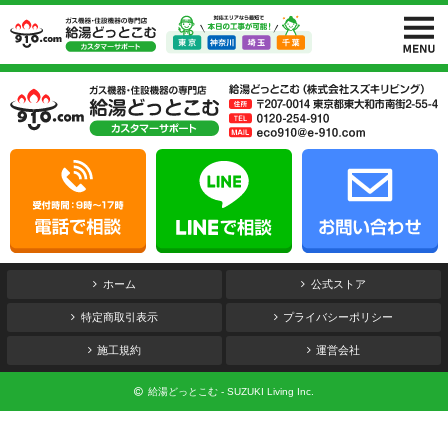
ホーム
公式ストア
特定商取引表示
プライバシーポリシー
施工規約
運営会社
給湯どっとこむ - SUZUKI Living Inc.