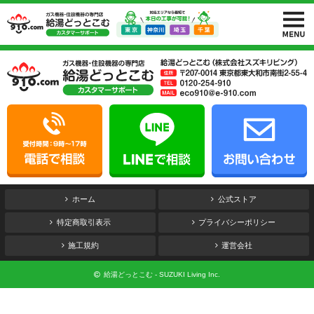
ホーム
公式ストア
特定商取引表示
プライバシーポリシー
施工規約
運営会社
給湯どっとこむ - SUZUKI Living Inc.