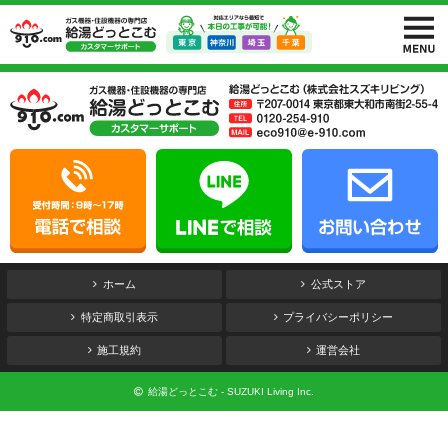
ホーム
公式ストア
特定商取引表示
プライバシーポリシー
施工規約
運営会社
給湯どっとこむ - SUZUKI Living Inc.