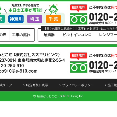
【安さの限界に挑戦中！】工事付きお見積りはこちらか
の声
工事の流れ
給湯器
ビルトインコンロ
レンジフ
式ストア
特定商取引表示
プライバシーポリシー
施工規
給湯どっとこむ - SUZUKI Living Inc.