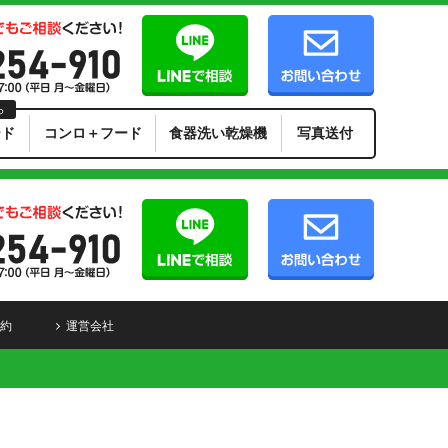
ら
ード
コンロ＋フード
食器洗い乾燥機
写真送付
約
運営会社