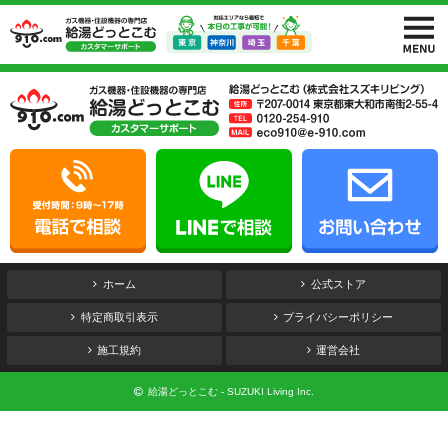
ホーム
公式ストア
特定商取引表示
プライバシーポリシー
施工規約
運営会社
給湯どっとこむ - SUZUKI Living Inc.