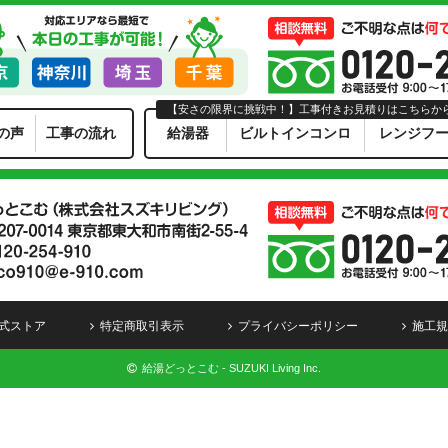
【安さの限界に挑戦中！】工事付きお見積りはこちらか
の声
工事の流れ
給湯器
ビルトインコンロ
レンジフ
式ストア
特定商取引表示
プライバシーポリシー
施工規
給湯どっとこむ - SUZUKI Living Inc.