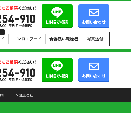
ら
ード
コンロ＋フード
食器洗い乾燥機
写真送付
約
運営会社