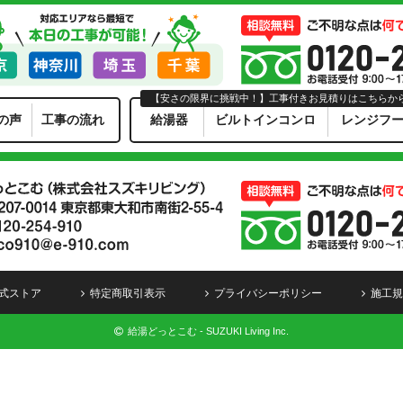
【安さの限界に挑戦中！】工事付きお見積りはこちらか
の声
工事の流れ
給湯器
ビルトインコンロ
レンジフ
式ストア
特定商取引表示
プライバシーポリシー
施工規
給湯どっとこむ - SUZUKI Living Inc.