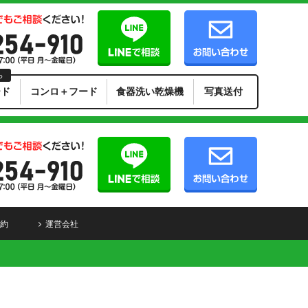
ら
ード
コンロ＋フード
食器洗い乾燥機
写真送付
約
運営会社