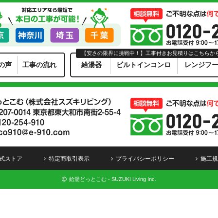
【安さの限界に挑戦中！】工事付きお見積りはこちらか
の声
工事の流れ
給湯器
ビルトインコンロ
レンジフ
式ストア
特定商取引表示
プライバシーポリシー
施工規
給湯どっとこむ - SUZUKI Living Inc.