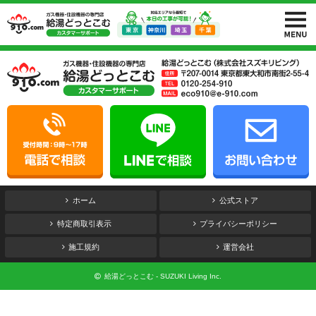
ホーム
公式ストア
特定商取引表示
プライバシーポリシー
施工規約
運営会社
給湯どっとこむ - SUZUKI Living Inc.