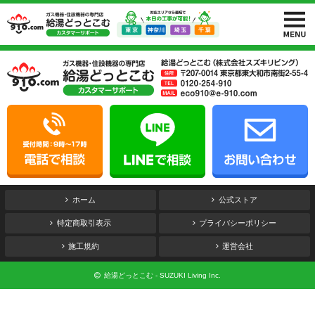
ホーム
公式ストア
特定商取引表示
プライバシーポリシー
施工規約
運営会社
給湯どっとこむ - SUZUKI Living Inc.