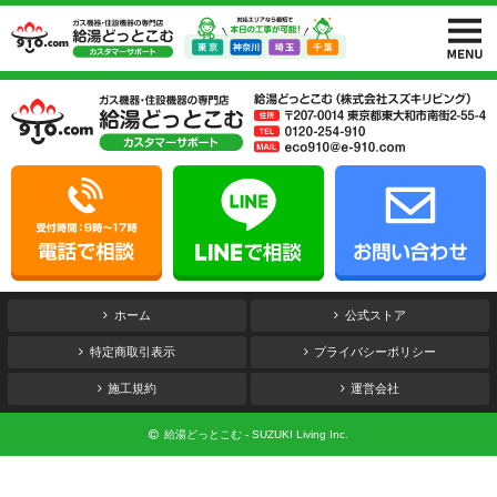
ホーム
公式ストア
特定商取引表示
プライバシーポリシー
施工規約
運営会社
給湯どっとこむ - SUZUKI Living Inc.