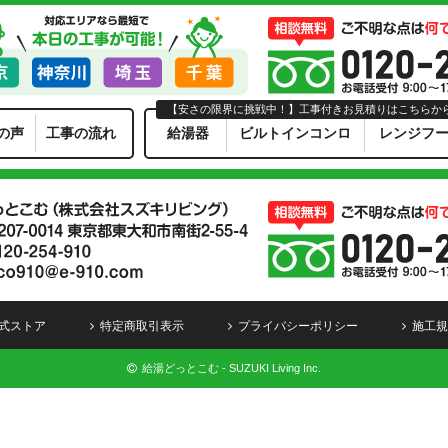
【安さの限界に挑戦中！】工事付きお見積りはこちらか
の声
工事の流れ
給湯器
ビルトインコンロ
レンジフ
式ストア
特定商取引表示
プライバシーポリシー
施工規
給湯どっとこむ - SUZUKI Living Inc.