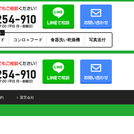
ら
ード
コンロ＋フード
食器洗い乾燥機
写真送付
約
運営会社