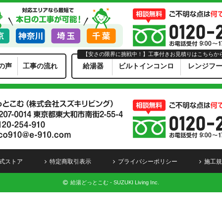
【安さの限界に挑戦中！】工事付きお見積りはこちらか
の声
工事の流れ
給湯器
ビルトインコンロ
レンジフ
式ストア
特定商取引表示
プライバシーポリシー
施工規
給湯どっとこむ - SUZUKI Living Inc.