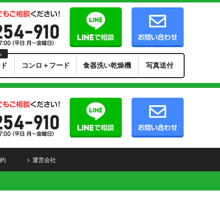
ら
ード
コンロ＋フード
食器洗い乾燥機
写真送付
約
運営会社