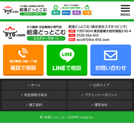
ホーム
公式ストア
特定商取引表示
プライバシーポリシー
施工規約
運営会社
給湯どっとこむ - SUZUKI Living Inc.